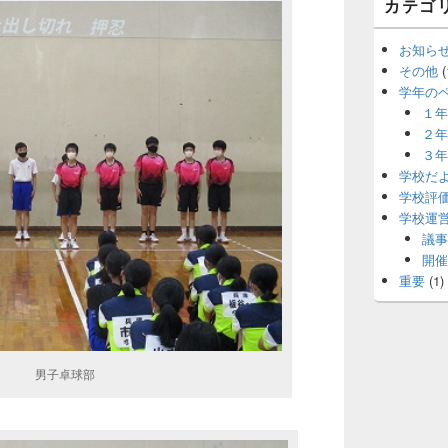
カテゴ
お知ら
その他
(
学年の
１年
２年
３年
学校だ
学校評
学校運
議事
開催
重要
(1)
球部