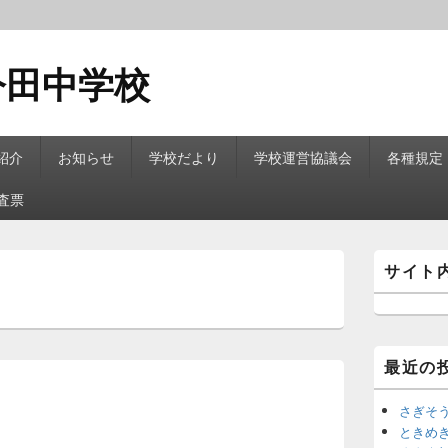
今田中学校
紹介
お知らせ
学校だより
学校運営協議会
各種規定
査票
メ
サイト
イ
ン
サ
イ
ド
最近の
バ
ー
ウ
さぎそ
ィ
ときめ
ジ