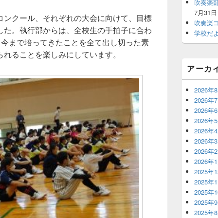
吹奏楽
ェ
ッ
7月31日
コンクール、それぞれの大会に向けて、目標
ト
吹奏楽
した。執行部からは、全校生の手拍子に合わ
エ
学校だ
リ
。今まで培ってきたことを全て出し切った素
ア
られることを楽しみにしています。
アーカ
2026年
2026年
2026年
2026年
2026年
2026年
2026年
2026年
2025年
2025年
2025年
2025年
2025年