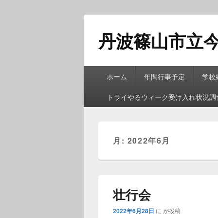
丹波篠山市立
メ
ホーム
年間行事予定
学校
イ
ン
トライやるウィーク受け入れ状況調
メ
ニ
ュ
ー
月:
2022年6月
壮行会
2022年6月28日
に
が投稿