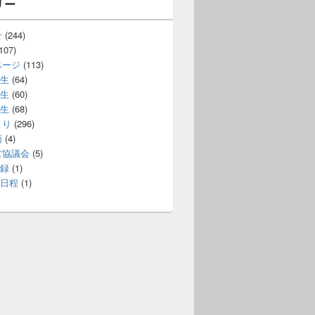
リー
せ
(244)
107)
ページ
(113)
生
(64)
生
(60)
生
(68)
より
(296)
価
(4)
営協議会
(5)
録
(1)
日程
(1)