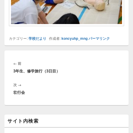
カテゴリー:
学校だより
作成者:
koncyuhp_mng
パーマリンク
投
稿
前
←
前
ナ
3年生、修学旅行（3日目）
の
ビ
投
ゲ
次
次
→
稿:
ー
壮行会
の
シ
投
ョ
稿:
ン
メ
サイト内検索
イ
ン
サ