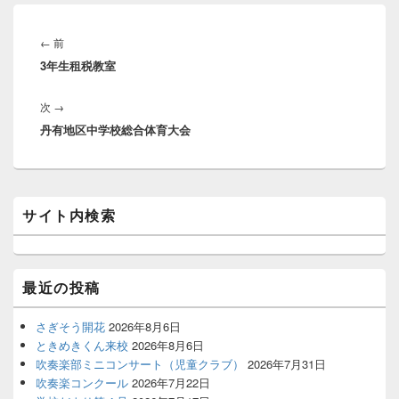
投
稿
前
←
前
ナ
3年生租税教室
の
ビ
投
ゲ
次
次
→
稿:
ー
丹有地区中学校総合体育大会
の
シ
投
ョ
稿:
ン
メ
サイト内検索
イ
ン
サ
イ
ド
最近の投稿
バ
ー
さぎそう開花
2026年8月6日
ウ
ときめきくん来校
2026年8月6日
ィ
ジ
吹奏楽部ミニコンサート（児童クラブ）
2026年7月31日
ェ
吹奏楽コンクール
2026年7月22日
ッ