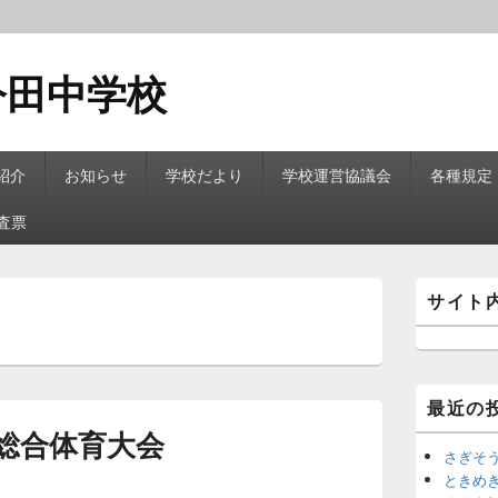
今田中学校
紹介
お知らせ
学校だより
学校運営協議会
各種規定
査票
メ
サイト
イ
ン
サ
イ
ド
最近の
バ
ー
総合体育大会
ウ
さぎそ
ィ
ときめ
ジ