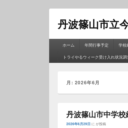
丹波篠山市立
メ
ホーム
年間行事予定
学校
イ
ン
トライやるウィーク受け入れ状況調
メ
ニ
ュ
ー
月:
2026年6月
丹波篠山市中学校
2026年6月29日
に
が投稿