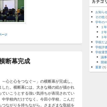
カテゴ
お知ら
その他
(
学年の
１年
２年
ページ
３年
学校だ
学校評
学校運
議事
横断幕完成
開催
重要
(1)
 ～心と心をつなぐ～」の横断幕が完成し、
ました。横断幕には、大きな橋の絵が描かれ
っていこうとする強い気持ちが表現されてい
、中学校内だけでなく、今田小学校、こんだ
もつながりを持ちながら、さまざまな取組を