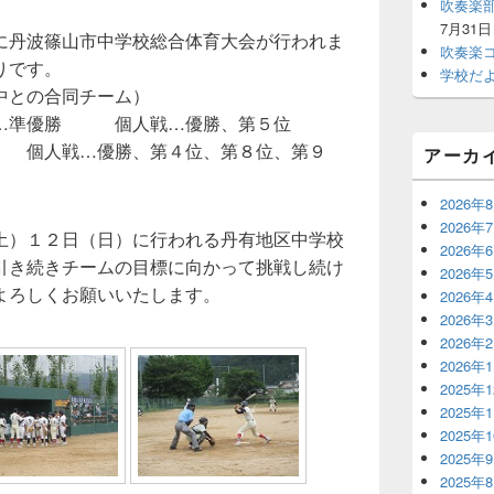
吹奏楽
ェ
ッ
7月31日
に丹波篠山市中学校総合体育大会が行われま
ト
吹奏楽
りです。
エ
学校だ
リ
中との合同チーム）
ア
戦…準優勝 個人戦…優勝、第５位
 個人戦…優勝、第４位、第８位、第９
アーカ
2026年
2026年
土）１２日（日）に行われる丹有地区中学校
2026年
引き続きチームの目標に向かって挑戦し続け
2026年
よろしくお願いいたします。
2026年
2026年
2026年
2026年
2025年
2025年
2025年
2025年
2025年